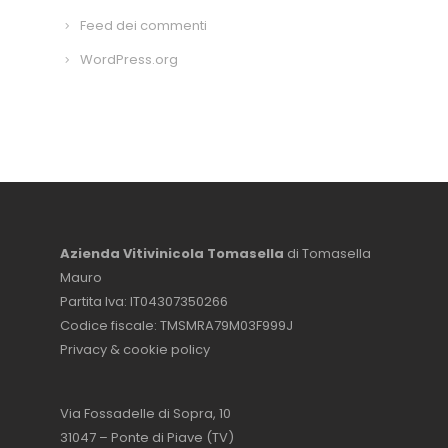
Feed dei commenti
WordPress.org
Azienda Vitivinicola Tomasella
di Tomasella
Mauro
Partita Iva: IT04307350266
Codice fiscale: TMSMRA79M03F999J
Privacy & cookie policy
Via Fossadelle di Sopra, 10
31047 – Ponte di Piave (TV)